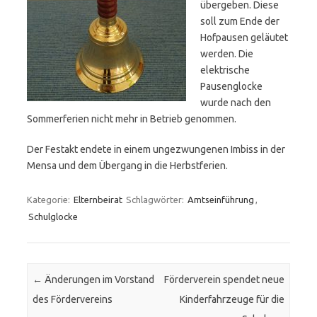
übergeben. Diese
soll zum Ende der
Hofpausen geläutet
werden. Die
elektrische
Pausenglocke
wurde nach den
Sommerferien nicht mehr in Betrieb genommen.
Der Festakt endete in einem ungezwungenen Imbiss in der
Mensa und dem Übergang in die Herbstferien.
Kategorie:
Elternbeirat
Schlagwörter:
Amtseinführung
,
Schulglocke
Beitrags-Navigation
←
Änderungen im Vorstand
Förderverein spendet neue
des Fördervereins
Kinderfahrzeuge für die